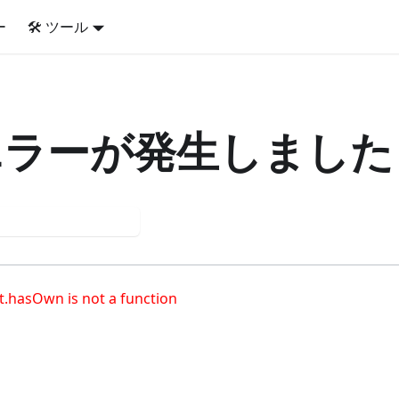
ー
🛠️ ツール
エラーが発生しました
う一度試してください
t.hasOwn is not a function