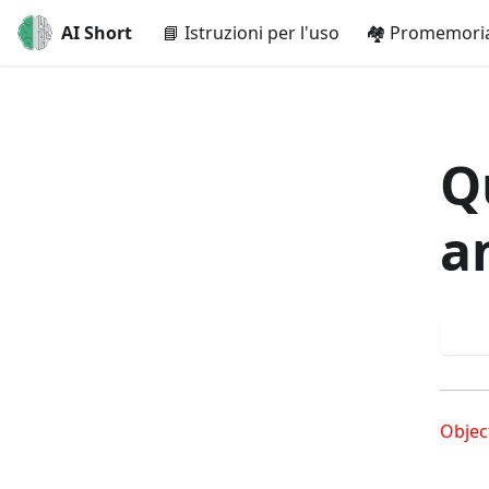
AI Short
📘 Istruzioni per l'uso
🏘️ Promemoria
Q
a
Pr
Objec