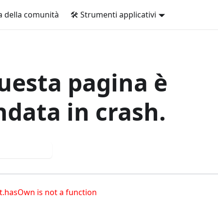
 della comunità
🛠️ Strumenti applicativi
uesta pagina è
ndata in crash.
ova di nuovo
t.hasOwn is not a function