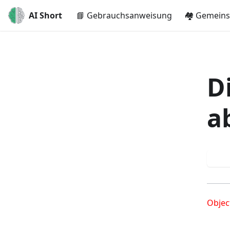
AI Short
📘 Gebrauchsanweisung
🏘️ Gemein
Di
a
No
Objec