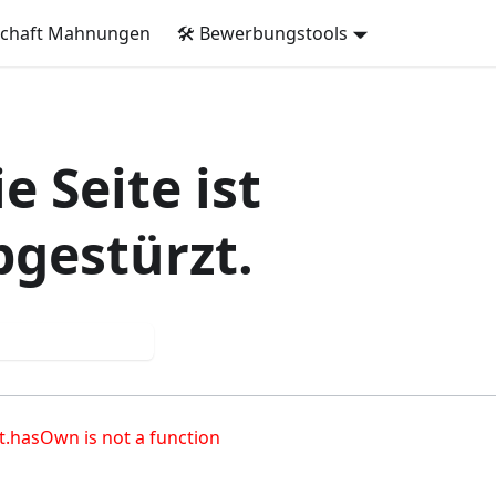
schaft Mahnungen
🛠️ Bewerbungstools
e Seite ist
bgestürzt.
chmal versuchen
t.hasOwn is not a function